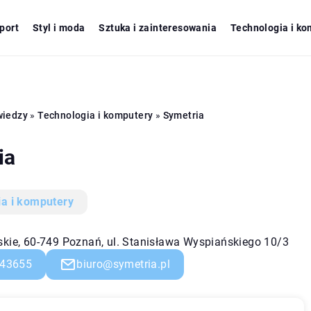
port
Styl i moda
Sztuka i zainteresowania
Technologia i ko
wiedzy
»
Technologia i komputery
»
Symetria
ia
ia i komputery
skie, 60-749 Poznań, ul. Stanisława Wyspiańskiego 10/3
43655
biuro@symetria.pl