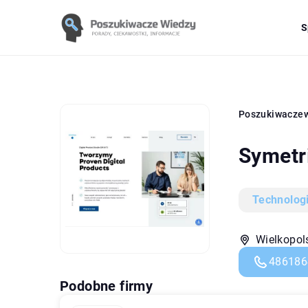
S
Poszukiwacze
Symetr
Technolog
Wielkopol
486186
Podobne firmy