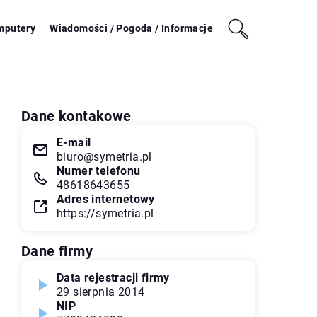
mputery
Wiadomości / Pogoda / Informacje
Dane kontakowe
E-mail
biuro@symetria.pl
Numer telefonu
48618643655
Adres internetowy
https://symetria.pl
Dane firmy
Data rejestracji firmy
29 sierpnia 2014
NIP