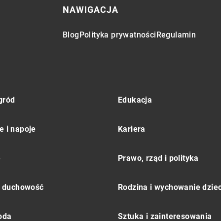
NAWIGACJA
Blog
Polityka prywatności
Regulamin
gród
Edukacja
e i napoje
Kariera
e
Prawo, rząd i polityka
 i duchowość
Rodzina i wychowanie dziec
moda
Sztuka i zainteresowania