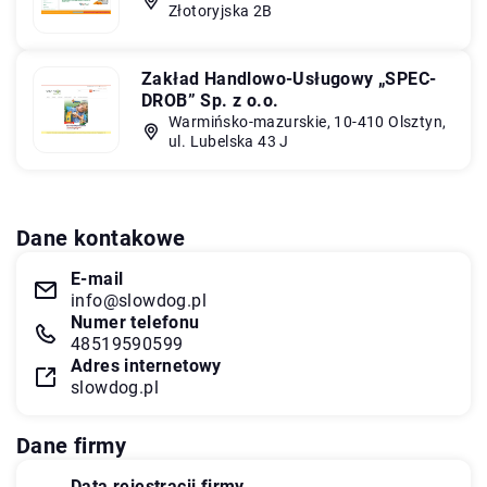
Złotoryjska 2B
Zakład Handlowo-Usługowy „SPEC-
DROB” Sp. z o.o.
Warmińsko-mazurskie, 10-410 Olsztyn,
ul. Lubelska 43 J
Dane kontakowe
E-mail
info@slowdog.pl
Numer telefonu
48519590599
Adres internetowy
slowdog.pl
Dane firmy
Data rejestracji firmy