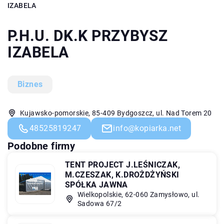
IZABELA
P.H.U. DK.K PRZYBYSZ
IZABELA
Biznes
Kujawsko-pomorskie, 85-409 Bydgoszcz, ul. Nad Torem 20
48525819247
info@kopiarka.net
Podobne firmy
TENT PROJECT J.LEŚNICZAK,
M.CZESZAK, K.DROŻDŻYŃSKI
SPÓŁKA JAWNA
Wielkopolskie, 62-060 Zamysłowo, ul.
Sadowa 67/2