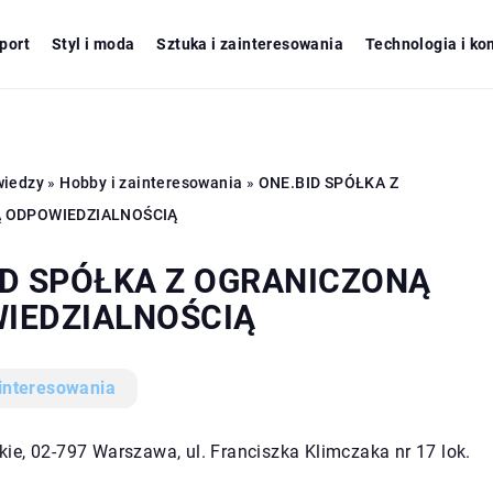
port
Styl i moda
Sztuka i zainteresowania
Technologia i ko
wiedzy
»
Hobby i zainteresowania
»
ONE.BID SPÓŁKA Z
 ODPOWIEDZIALNOŚCIĄ
ID SPÓŁKA Z OGRANICZONĄ
IEDZIALNOŚCIĄ
interesowania
ie, 02-797 Warszawa, ul. Franciszka Klimczaka nr 17 lok.