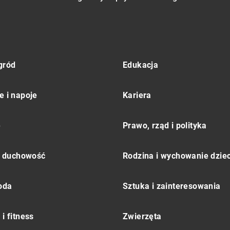
gród
Edukacja
e i napoje
Kariera
e
Prawo, rząd i polityka
 i duchowość
Rodzina i wychowanie dziec
moda
Sztuka i zainteresowania
i fitness
Zwierzęta