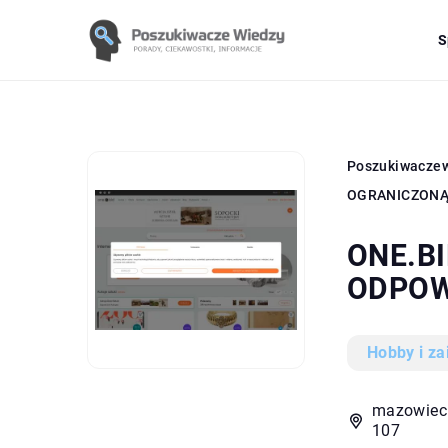
S
Poszukiwacze
OGRANICZONĄ
ONE.B
ODPOW
Hobby i za
mazowieck
107