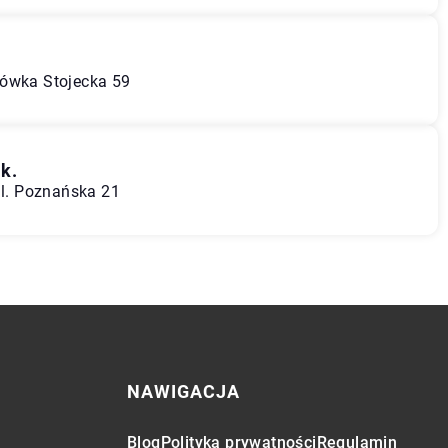
zówka Stojecka 59
 k.
ul. Poznańska 21
NAWIGACJA
Blog
Polityka prywatności
Regulamin