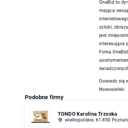
OneBid to dy
mająca swoją
internetoweg
sztuki, obraz
jest miejscem
interesujące 
Firma OneBid
asortymentem
świadczonych
Dowiedz się 
Nowosielski
Podobne firmy
TONDO Karolina Trzoska
wielkopolskie, 61-850 Poznań