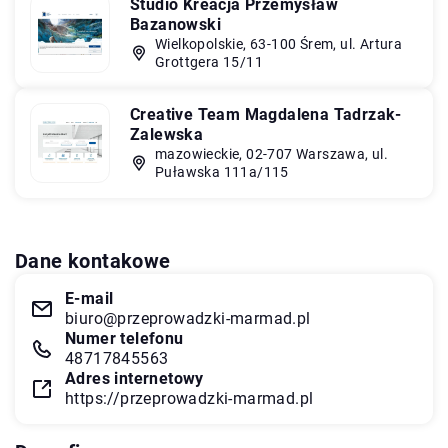
Studio Kreacja Przemysław
Bazanowski
Wielkopolskie, 63-100 Śrem, ul. Artura
Grottgera 15/11
Creative Team Magdalena Tadrzak-
Zalewska
mazowieckie, 02-707 Warszawa, ul.
Puławska 111a/115
Dane kontakowe
E-mail
biuro@przeprowadzki-marmad.pl
Numer telefonu
48717845563
Adres internetowy
https://przeprowadzki-marmad.pl