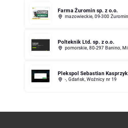
Farma Żuromin sp. z o.o.
mazowieckie, 09-300 Żuromi
Polteknik Ltd. sp. z o.o.
pomorskie, 80-297 Banino, M
Plekspol Sebastian Kasprzyk
-, Gdańsk, Woźnicy nr 19