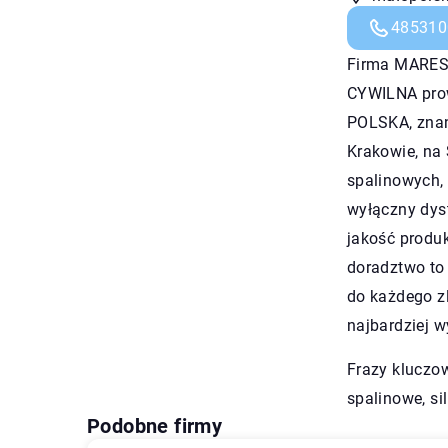
485310
Firma MARE
CYWILNA prow
POLSKA, znan
Krakowie, na 
spalinowych,
wyłączny dys
jakość produ
doradztwo to 
do każdego z
najbardziej 
Frazy kluczow
spalinowe, si
Podobne firmy