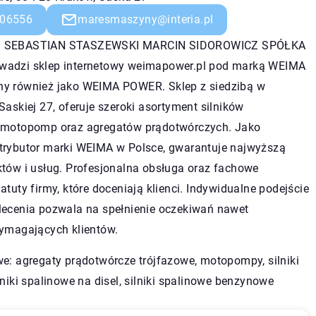
06556
maresmaszyny@interia.pl
S SEBASTIAN STASZEWSKI MARCIN SIDOROWICZ SPÓŁKA
adzi sklep internetowy weimapower.pl pod marką WEIMA
y również jako WEIMA POWER. Sklep z siedzibą w
Saskiej 27, oferuje szeroki asortyment silników
 motopomp oraz agregatów prądotwórczych. Jako
trybutor marki WEIMA w Polsce, gwarantuje najwyższą
któw i usług. Profesjonalna obsługa oraz fachowe
atuty firmy, które doceniają klienci. Indywidualne podejście
lecenia pozwala na spełnienie oczekiwań nawet
wymagających klientów.
e: agregaty prądotwórcze trójfazowe, motopompy, silniki
lniki spalinowe na disel,
silniki spalinowe benzynowe