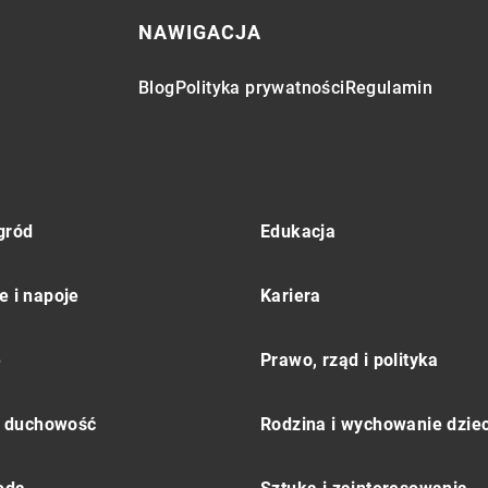
NAWIGACJA
Blog
Polityka prywatności
Regulamin
gród
Edukacja
e i napoje
Kariera
e
Prawo, rząd i polityka
 i duchowość
Rodzina i wychowanie dziec