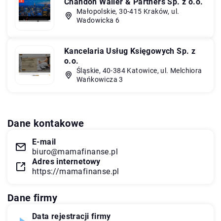
Chandon Waller & Partners Sp. z o.o.
Małopolskie, 30-415 Kraków, ul.
Wadowicka 6
Kancelaria Usług Księgowych Sp. z
o.o.
Śląskie, 40-384 Katowice, ul. Melchiora
Wańkowicza 3
Dane kontakowe
E-mail
biuro@mamafinanse.pl
Adres internetowy
https://mamafinanse.pl
Dane firmy
Data rejestracji firmy