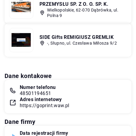
PRZEMYSŁU SP. Z O. O. SP. K.
Wielkopolskie, 62-070 Dąbrówka, ul.
Polna 9
SIDE Gifts REMIGIUSZ GREMLIK
-, Słupno, ul. Czesława Miłosza 9/2
Dane kontakowe
Numer telefonu
48501194651
Adres internetowy
https://goprint.waw.pl
Dane firmy
Data rejestracji firmy