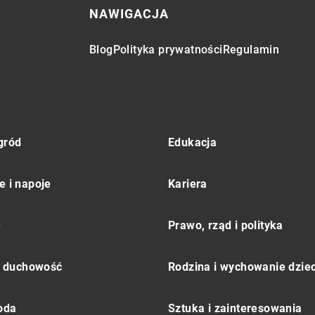
NAWIGACJA
Blog
Polityka prywatności
Regulamin
gród
Edukacja
e i napoje
Kariera
e
Prawo, rząd i polityka
 i duchowość
Rodzina i wychowanie dziec
moda
Sztuka i zainteresowania