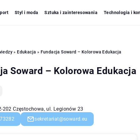
port
Styl i moda
Sztuka i zainteresowania
Technologia i ko
wiedzy
»
Edukacja
»
Fundacja Soward – Kolorowa Edukacja
ja Soward – Kolorowa Edukacja
42-202 Częstochowa, ul. Legionów 23
73282
sekretariat@soward.eu