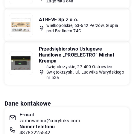
Zagórska 84a
ATREVE Sp.z o.o.
wielkopolskie, 63-642 Perzów, Słupia
pod Bralinem 74G
Przedsiębiorstwo Usługowe
Handlowe „PROELECTRO” Michał
Krempa
świętokrzyskie, 27-400 Ostrowiec
Świętokrzyski, ul. Ludwika Waryńskiego
nr 53a
Dane kontakowe
E-mail
zamowienia@acryluks.com
Numer telefonu
48783225542