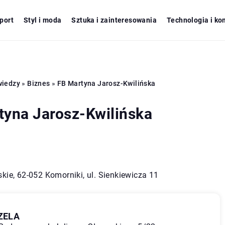
port
Styl i moda
Sztuka i zainteresowania
Technologia i ko
wiedzy
»
Biznes
»
FB Martyna Jarosz-Kwilińska
tyna Jarosz-Kwilińska
kie, 62-052 Komorniki, ul. Sienkiewicza 11
ZELA