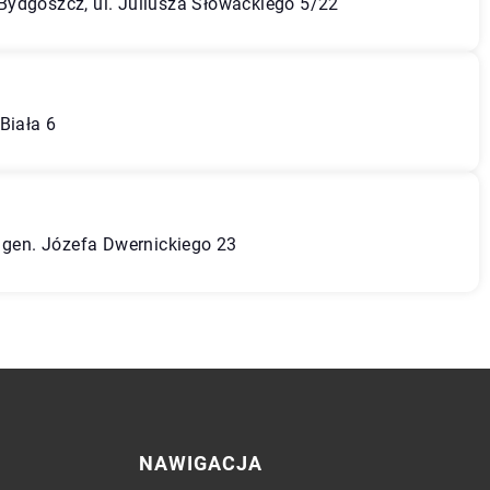
Bydgoszcz, ul. Juliusza Słowackiego 5/22
Biała 6
. gen. Józefa Dwernickiego 23
NAWIGACJA