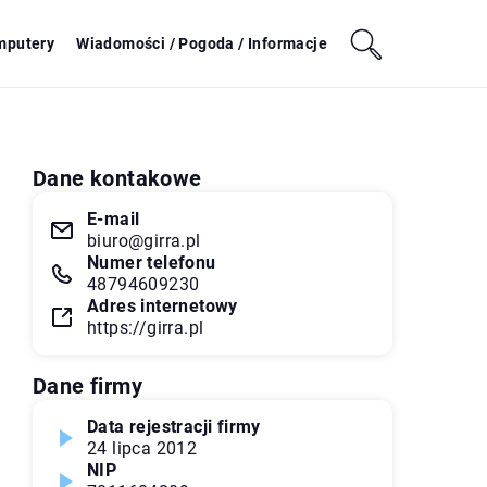
mputery
Wiadomości / Pogoda / Informacje
Dane kontakowe
E-mail
biuro@girra.pl
Numer telefonu
48794609230
Adres internetowy
https://girra.pl
Dane firmy
Data rejestracji firmy
24 lipca 2012
NIP