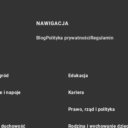
NAWIGACJA
Blog
Polityka prywatności
Regulamin
gród
Edukacja
e i napoje
Kariera
e
Prawo, rząd i polityka
 i duchowość
Rodzina i wychowanie dziec