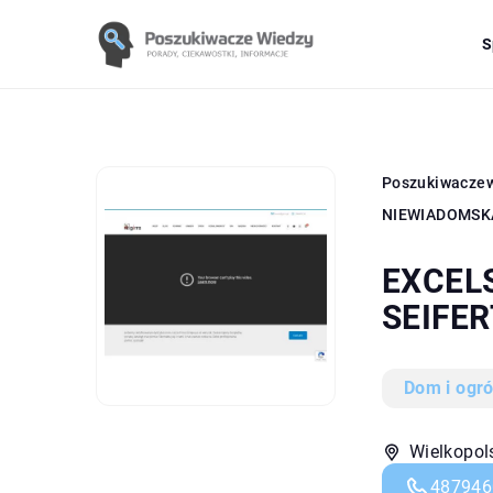
S
Poszukiwacze
NIEWIADOMSK
EXCEL
SEIFE
Dom i ogr
Wielkopol
487946