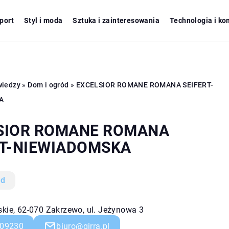
port
Styl i moda
Sztuka i zainteresowania
Technologia i ko
wiedzy
»
Dom i ogród
»
EXCELSIOR ROMANE ROMANA SEIFERT-
A
SIOR ROMANE ROMANA
RT-NIEWIADOMSKA
ód
skie, 62-070 Zakrzewo, ul. Jeżynowa 3
09230
biuro@girra.pl