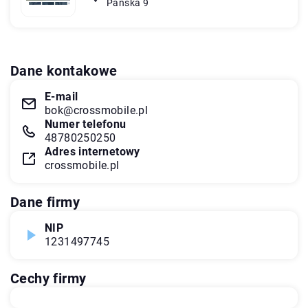
Pańska 9
Dane kontakowe
E-mail
bok@crossmobile.pl
Numer telefonu
48780250250
Adres internetowy
crossmobile.pl
Dane firmy
NIP
1231497745
Cechy firmy