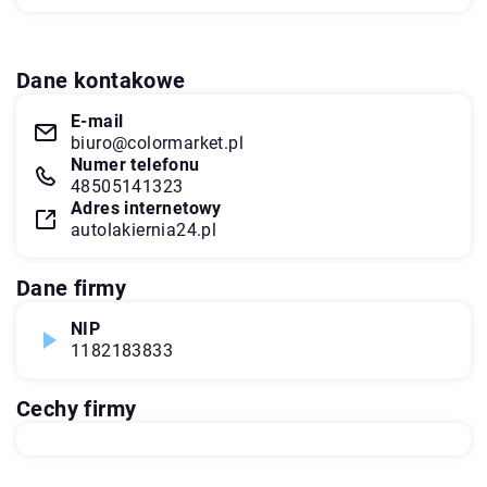
Dane kontakowe
E-mail
biuro@colormarket.pl
Numer telefonu
48505141323
Adres internetowy
autolakiernia24.pl
Dane firmy
NIP
1182183833
Cechy firmy