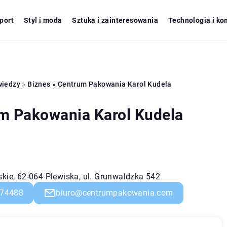
port
Styl i moda
Sztuka i zainteresowania
Technologia i ko
wiedzy
»
Biznes
»
Centrum Pakowania Karol Kudela
m Pakowania Karol Kudela
skie, 62-064 Plewiska, ul. Grunwaldzka 542
74488
biuro@centrumpakowania.com