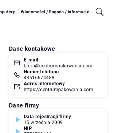
mputery
Wiadomości / Pogoda / Informacje
Dane kontakowe
E-mail
biuro@centrumpakowania.com
Numer telefonu
48616674488
Adres internetowy
https://centrumpakowania.com
Dane firmy
Data rejestracji firmy
15 września 2009
NIP