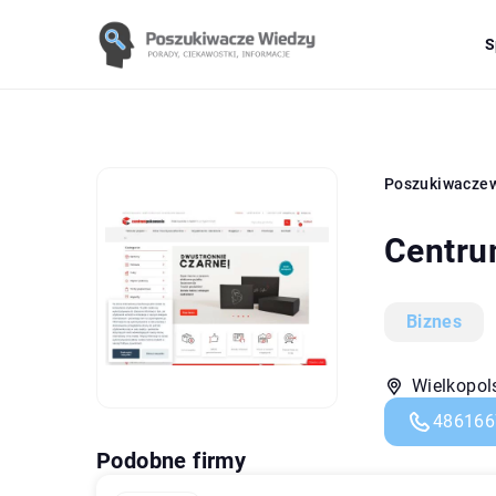
S
Poszukiwacze
Centru
Biznes
Wielkopol
486166
Podobne firmy