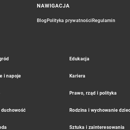
NAWIGACJA
Blog
Polityka prywatności
Regulamin
gród
Edukacja
e i napoje
Kariera
e
Prawo, rząd i polityka
 i duchowość
Rodzina i wychowanie dziec
moda
Sztuka i zainteresowania