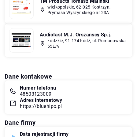
TM Products Tomasz Maliński
wielkopolskie, 62-025 Kostrzyn,
Prymasa Wyszyńskiego nr 23A
Audiofast M.J. Orszańscy Sp.j.
Łódzkie, 91-174 Łódź, ul. Romanowska
55E/9
Dane kontakowe
Numer telefonu
48503123009
Adres internetowy
https://bluehipo.pl
Dane firmy
Data rejestracji firmy